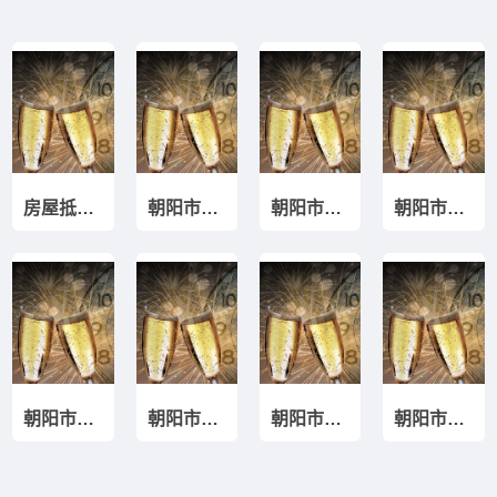
房屋抵押贷款的申请条件和流程有哪些？
朝阳市房屋抵押贷款
朝阳市别墅抵押贷款
朝阳市商铺抵押贷款
朝阳市公寓抵押贷款
朝阳市写字楼抵押贷款
朝阳市厂房抵押贷款
朝阳市小产权房抵押贷款